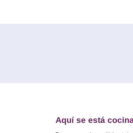
Saltar
al
contenido
Aquí se está coci